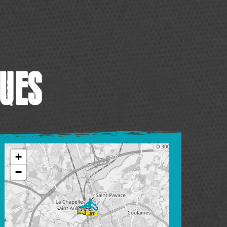
UES
+
−