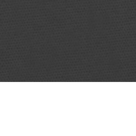
GROUPES
e
Anniversaires
 Dunk
Centres & Clubs