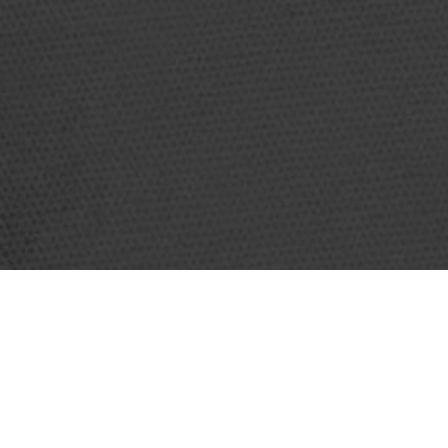
TRAMPOLINE PARK
ACTIVITÉS
37 Rue Ettore Bugatti
Air Zon
72650 La Chapelle-Saint-Aubin
Basket