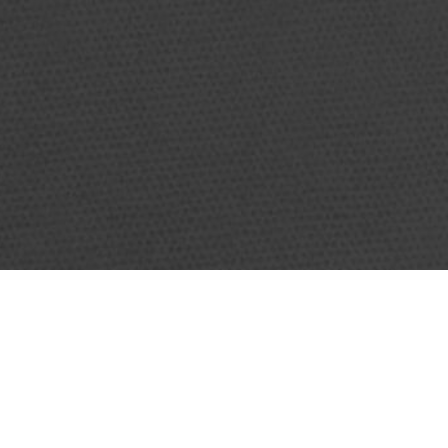
HORAIRES
Période scolaire
Lundi : Fermé