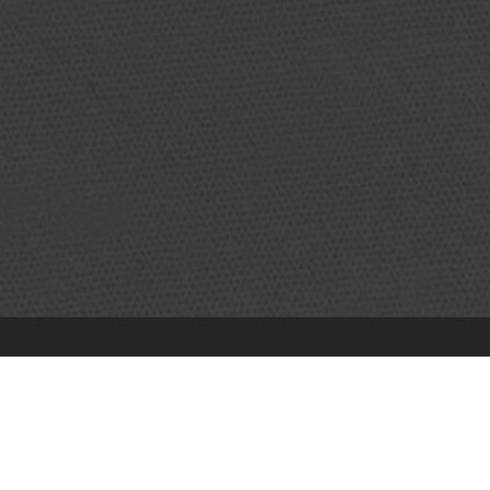
TRAMPOLINE PARK
37 Rue Ettore Bugatti
72650 La Chapelle-Saint-Aubin