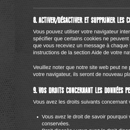
1 jour
Garder les utilisateurs connectés
Fonction
Nom
Le stockage ou l’accès technique qui est ut
Compter et suivre les pages visitées
8. ACTIVER/DÉSACTIVER ET SUPPRIMER LES C
wp_lang
FONCTIONNEL
Expiration
Vous pouvez utiliser votre navigateur in
Nom
session
spécifier que certains cookies ne peuvent 
_gat_UA-*
Fonction
que vous receviez un message à chaque foi
Expiration
instructions de la section Aide de votre na
Stocker les réglages de langue
session
Veuillez noter que notre site web peut ne
Fonction :
votre navigateur, ils seront de nouveau p
Assurer le suivi technique
9. VOS DROITS CONCERNANT LES DONNÉES P
Vous avez les droits suivants concernant
Vous avez le droit de savoir pourquoi
conservées.