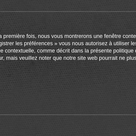
es tierces parties.
tatistiques du site web.
Lire la suite
la première fois, nous vous montrerons une fenêtre contex
claration de confidentialité Google Analytics
.
strer les préférences » vous nous autorisez à utiliser l
e contextuelle, comme décrit dans la présente politique
eur, mais veuillez noter que notre site web pourrait ne pl
sés
ement nécessaire dans la finalité d’intérêt légitime de per
tilisateur, ou dans le seul but d’effectuer la transmissi