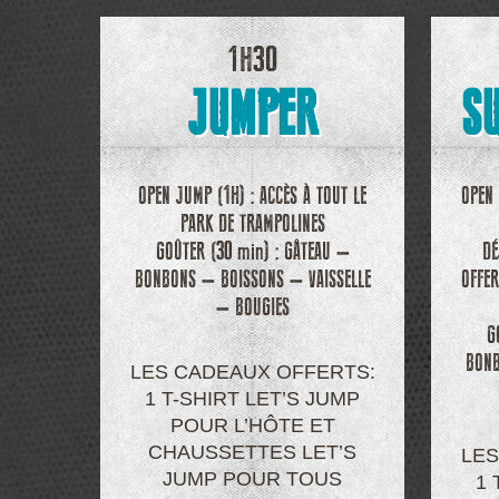
1H30
JUMPER
S
OPEN JUMP (1H) : ACCÈS À TOUT LE
OPEN 
PARK DE TRAMPOLINES
GOÛTER (30 min) : GÂTEAU –
DÉ
BONBONS – BOISSONS – VAISSELLE
OFFER
– BOUGIES
G
BONB
LES CADEAUX OFFERTS:
1 T-SHIRT LET’S JUMP
POUR L’HÔTE ET
CHAUSSETTES LET’S
LES
JUMP POUR TOUS
1 