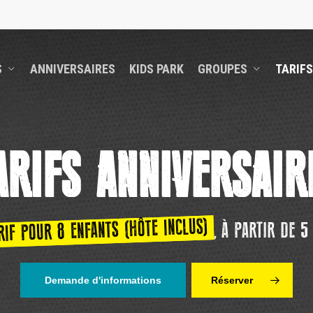
S
ANNIVERSAIRES
KIDS PARK
GROUPES
TARIFS
ARIFS ANNIVERSAIR
RIF POUR 8 ENFANTS (HÔTE INCLUS)
, À PARTIR DE 5
Demande d'informations
Réserver