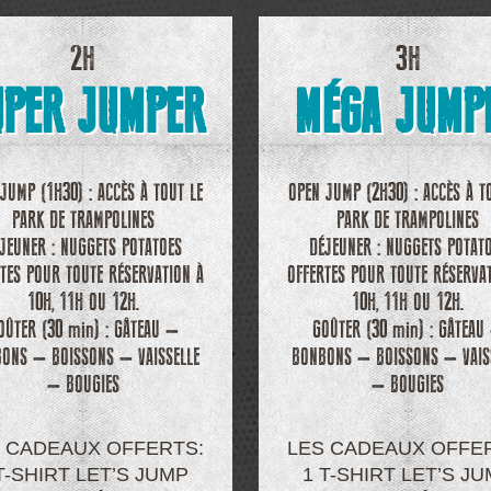
2H
3H
UPER JUMPER
MÉGA JUMP
JUMP (1H30) : ACCÈS À TOUT LE
OPEN JUMP (2H30) : ACCÈS À T
PARK DE TRAMPOLINES
PARK DE TRAMPOLINES
JEUNER : NUGGETS POTATOES
DÉJEUNER : NUGGETS POTAT
TES POUR TOUTE RÉSERVATION À
OFFERTES POUR TOUTE RÉSERVA
10H, 11H OU 12H.
10H, 11H OU 12H.
OÛTER (30 min) : GÂTEAU –
GOÛTER (30 min) : GÂTEAU
ONS – BOISSONS – VAISSELLE
BONBONS – BOISSONS – VAIS
– BOUGIES
– BOUGIES
 CADEAUX OFFERTS:
LES CADEAUX OFFE
T-SHIRT LET’S JUMP
1 T-SHIRT LET’S J