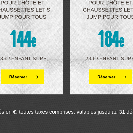
POUR L’HÔTE ET
POUR L’HÔTE ET
HAUSSETTES LET’S
CHAUSSETTES LET
JUMP POUR TOUS
JUMP POUR TOU
1
4
4
1
8
4
€
€
18 € / ENFANT SUPP.
23 € / ENFANT SUPP
Réserver
Réserver
és en €, toutes taxes comprises, valables jusqu’au 31 