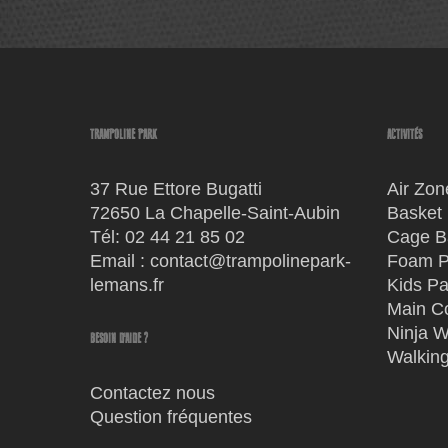
TRAMPOLINE PARK
ACTIVITÉS
37 Rue Ettore Bugatti
Air Zon
72650 La Chapelle-Saint-Aubin
Basket
Tél:
02 44 21 85 02
Cage Ba
Email :
contact@trampolinepark-
Foam P
lemans.fr
Kids Pa
Main C
Ninja W
BESOIN D'AIDE ?
Walking
Contactez nous
Question fréquentes