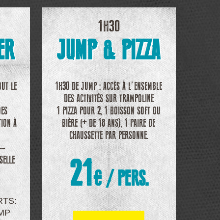
1H30
ER
JUMP & PIZZA
OUT LE
1H30 DE JUMP : ACCÈS À L’ENSEMBLE
DES ACTIVITÉS SUR TRAMPOLINE
OES
1 PIZZA POUR 2, 1 BOISSON SOFT OU
TION À
BIÈRE (+ DE 18 ANS), 1 PAIRE DE
CHAUSSETTE PAR PERSONNE.
 –
SELLE
2
1
€ / PERS.
RTS:
UMP