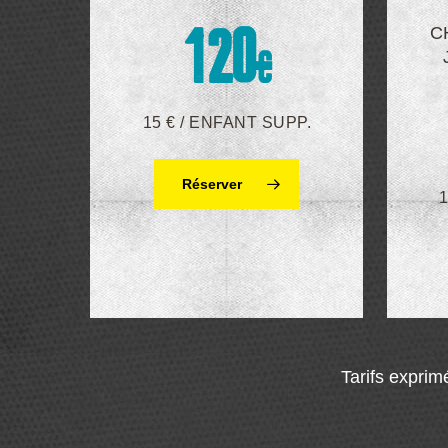
C
1
2
0
€
15 € / ENFANT SUPP.
Réserver
Tarifs exprim