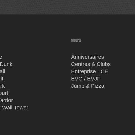
GROUPES
e
Anniversaires
 Dunk
Centres & Clubs
ll
Entreprise - CE
it
EVG / EVJF
rk
Jump & Pizza
ourt
arrior
 Wall Tower